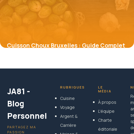
Cuisson Choux Bruxelles : Guide Complet
2026
17 mai 2026
RUBRIQUES
LE
N
JA81 -
MÉDIA
R
Cuisine
Blog
À propos
m
Voyage
a
L'équipe
Personnel
s
Argent &
Charte
s
Carrière
PARTAGEZ MA
d
éditoriale
PASSION