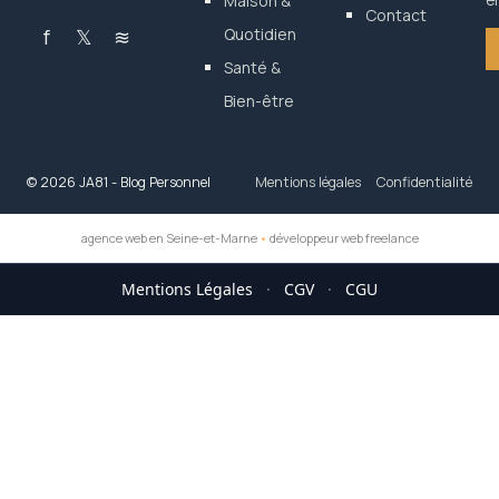
Maison &
en
Contact
f
𝕏
≋
Quotidien
Santé &
Bien-être
© 2026 JA81 - Blog Personnel
Mentions légales
Confidentialité
agence web en Seine-et-Marne
•
développeur web freelance
Mentions Légales
·
CGV
·
CGU