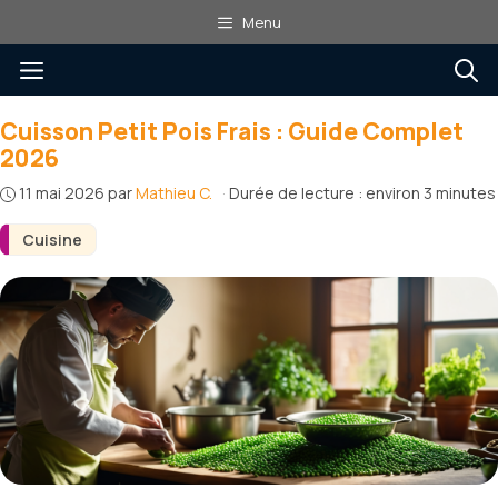
Aller
Menu
au
Menu
contenu
Cuisson Petit Pois Frais : Guide Complet
2026
11 mai 2026
par
Mathieu C.
·
Durée de lecture : environ 3 minutes
Cuisine