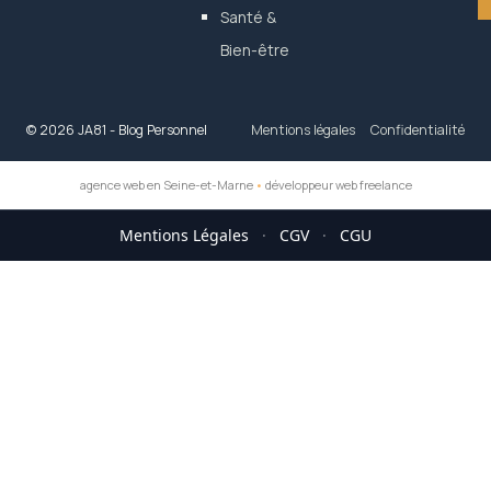
Santé &
Bien-être
© 2026 JA81 - Blog Personnel
Mentions légales
Confidentialité
agence web en Seine-et-Marne
•
développeur web freelance
Mentions Légales
·
CGV
·
CGU