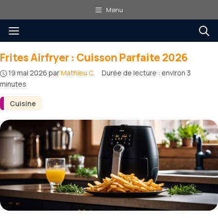
Aller
Menu
au
Menu
contenu
Frites Airfryer : Cuisson Parfaite 2026
19 mai 2026
par
Mathieu C.
·
Durée de lecture : environ 3
minutes
Cuisine