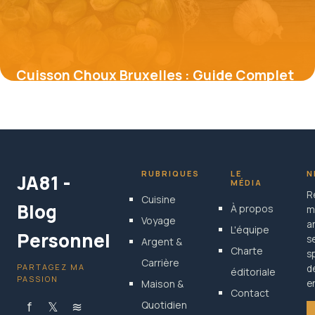
Cuisson Choux Bruxelles : Guide Complet
2026
17 mai 2026
RUBRIQUES
LE
N
JA81 -
MÉDIA
R
Cuisine
Blog
À propos
m
Voyage
a
L'équipe
Personnel
s
Argent &
Charte
s
Carrière
PARTAGEZ MA
d
éditoriale
PASSION
Maison &
en
Contact
f
𝕏
≋
Quotidien