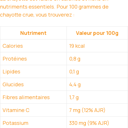
nutriments essentiels. Pour 100 grammes de
chayotte crue, vous trouverez :
Nutriment
Valeur pour 100g
Calories
19 kcal
Protéines
0,8 g
Lipides
0,1 g
Glucides
4,4 g
Fibres alimentaires
1,7 g
Vitamine C
7 mg (12% AJR)
Potassium
330 mg (9% AJR)