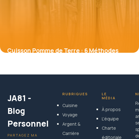
Cuisson Pomme de Terre : 6 Méthodes
Santé
15 mai 2026
RUBRIQUES
LE
N
JA81 -
MÉDIA
R
Cuisine
Blog
À propos
m
Voyage
a
L'équipe
Personnel
s
Argent &
Charte
s
Carrière
PARTAGEZ MA
d
éditoriale