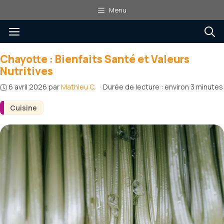
Aller
Menu
au
Menu
contenu
Chayotte : Bienfaits Santé et Valeurs
Nutritives
6 avril 2026
par
Mathieu C.
·
Durée de lecture : environ 3 minutes
Cuisine