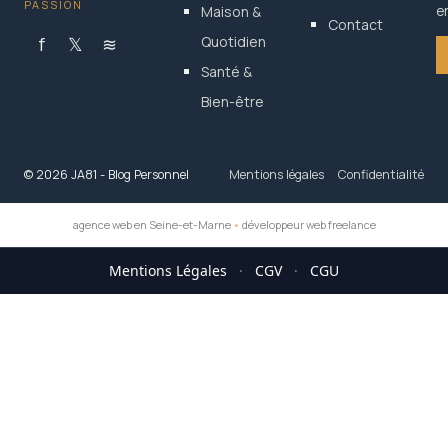
PASSION
Maison &
en
Contact
f
𝕏
≋
Quotidien
Santé &
Bien-être
© 2026 JA81 - Blog Personnel
Mentions légales
Confidentialité
agence web en Seine-et-Marne
•
développeur web freelance
Mentions Légales
·
CGV
·
CGU