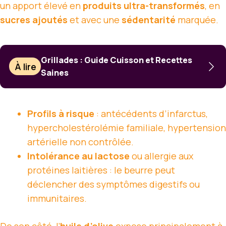
un apport élevé en
produits ultra-transformés
, en
sucres ajoutés
et avec une
sédentarité
marquée.
Grillades : Guide Cuisson et Recettes
À lire
Saines
Profils à risque
: antécédents d’infarctus,
hypercholestérolémie familiale, hypertension
artérielle non contrôlée.
Intolérance au lactose
ou allergie aux
protéines laitières : le beurre peut
déclencher des symptômes digestifs ou
immunitaires.
De son côté, l’
huile d’olive
expose principalement à