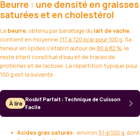
Beurre : une densité en graisses
saturées et en cholestérol
Le
beurre
, obtenu par barattage du
lait de vache
,
contient en moyenne
717 à 720 kcal pour 100 g
. Sa
teneur en lipides s’établit autour de
80 à 82 %
, le
reste étant constitué d’eau et de traces de
protéines et de lactose. La répartition typique pour
100 g est la suivante :
Rosbif Parfait : Technique de Cuisson
À lire
Facile
Acides gras saturés
: environ
51 g/100 g
, dont