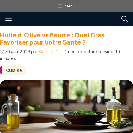
Aller
Menu
au
Menu
contenu
Huile d’Olive vs Beurre : Quel Gras
Favoriser pour Votre Santé ?
30 avril 2026
par
Mathieu C.
·
Durée de lecture : environ 19
minutes
Cuisine