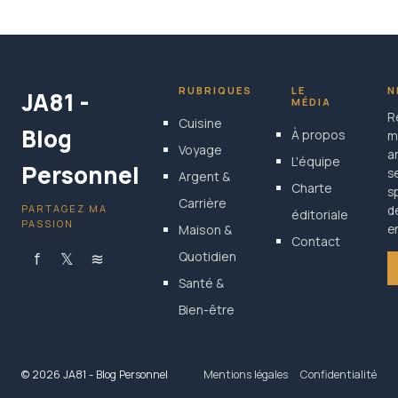
RUBRIQUES
LE
N
JA81 -
MÉDIA
R
Cuisine
Blog
À propos
m
Voyage
a
L'équipe
Personnel
s
Argent &
Charte
s
Carrière
PARTAGEZ MA
d
éditoriale
PASSION
Maison &
en
Contact
f
𝕏
≋
Quotidien
Santé &
Bien-être
© 2026 JA81 - Blog Personnel
Mentions légales
Confidentialité