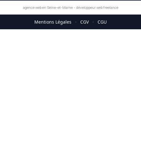
agence web en Seine-et-Marne
•
développeur web freelance
Mentions Légales
·
CGV
·
CGU