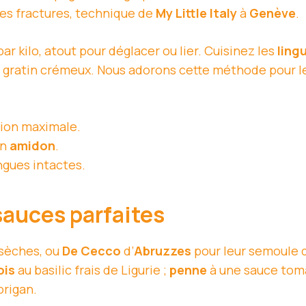
les fractures, technique de
My Little Italy
à
Genève
.
ar kilo, atout pour déglacer ou lier. Cuisinez les
ling
 un gratin crémeux. Nous adorons cette méthode pour 
tion maximale.
en
amidon
.
ngues intactes.
 sauces parfaites
 sèches, ou
De Cecco
d’
Abruzzes
pour leur semoule
ois
au basilic frais de Ligurie ;
penne
à une sauce tom
origan.