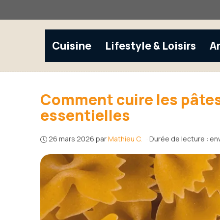
Aller
au
contenu
Cuisine
Lifestyle & Loisirs
A
Comment cuire les pâte
essentielles
26 mars 2026
par
Mathieu C.
·
Durée de lecture : en