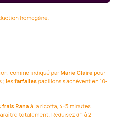
nduction homogène.
tion, comme indiqué par
Marie Claire
pour
 ; les
farfalles
papillons s’achèvent en 10-
s frais Rana
à la ricotta, 4-5 minutes
paraître totalement. Réduisez d’
1 à 2