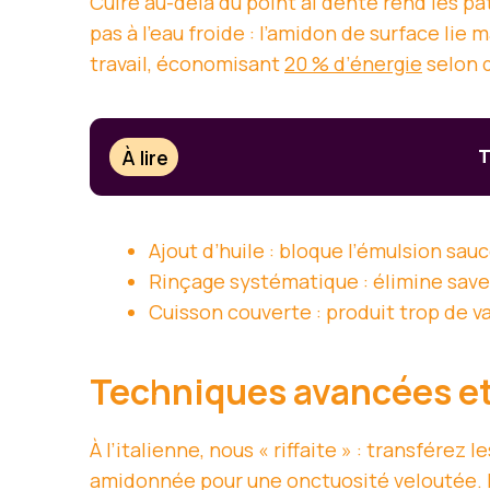
Cuire au-delà du point al dente rend les p
pas à l’eau froide : l’amidon de surface lie 
travail, économisant
20 % d’énergie
selon 
À lire
T
Ajout d’huile : bloque l’émulsion sau
Rinçage systématique : élimine save
Cuisson couverte : produit trop de va
Techniques avancées et 
À l’italienne, nous « riffaite » : transfére
amidonnée pour une onctuosité veloutée. Po