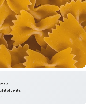
imale.
int al dente.
ce.