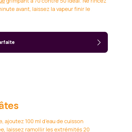
ue
grimpant à 70 contre 50 idéal. Ne rincez
nute avant, laissez la vapeur finir le
arfaite
pâtes
de, ajoutez 100 ml d’eau de cuisson
, laissez ramollir les extrémités 20