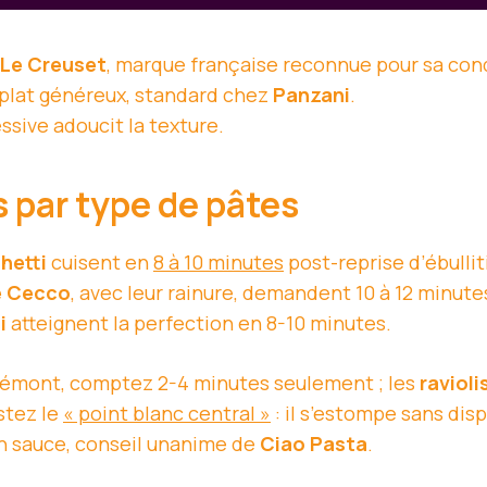
Le Creuset
, marque française reconnue pour sa co
plat généreux, standard chez
Panzani
.
essive adoucit la texture.
 par type de pâtes
hetti
cuisent en
8 à 10 minutes
post-reprise d’ébulli
e Cecco
, avec leur rainure, demandent 10 à 12 minutes
i
atteignent la perfection en 8-10 minutes.
émont, comptez 2-4 minutes seulement ; les
ravioli
stez le
« point blanc central »
: il s’estompe sans dis
 en sauce, conseil unanime de
Ciao Pasta
.