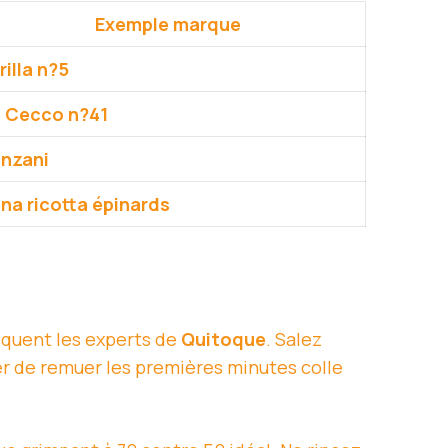
Exemple marque
rilla n?5
 Cecco n?41
nzani
na ricotta épinards
liquent les experts de
Quitoque
. Salez
er de remuer les premières minutes colle