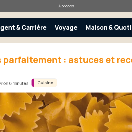
À propos
rgent & Carrière
Voyage
Maison & Quot
s parfaitement : astuces et r
Cuisine
viron 6 minutes