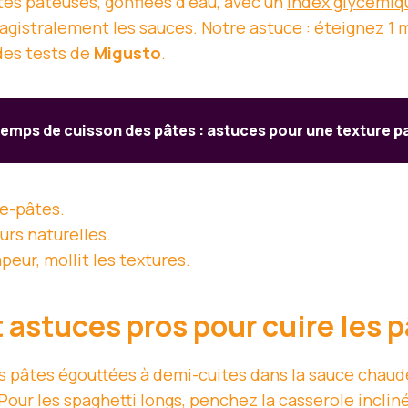
âtes pâteuses, gonflées d’eau, avec un
index glycémiq
magistralement les sauces. Notre astuce : éteignez 1 mi
des tests de
Migusto
.
emps de cuisson des pâtes : astuces pour une texture p
ce-pâtes.
urs naturelles.
peur, mollit les textures.
astuces pros pour cuire les 
z les pâtes égouttées à demi-cuites dans la sauce chau
ur les spaghetti longs, penchez la casserole inclinée