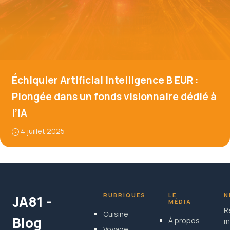
Échiquier Artificial Intelligence B EUR :
Plongée dans un fonds visionnaire dédié à
l’IA
4 juillet 2025
RUBRIQUES
LE
N
JA81 -
MÉDIA
R
Cuisine
Blog
À propos
m
Voyage