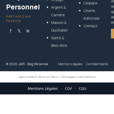
a
L'équipe
Personnel
s
Argent &
Charte
s
Carrière
PARTAGEZ MA
d
éditoriale
PASSION
Maison &
en
Contact
f
𝕏
≋
Quotidien
Santé &
Bien-être
© 2026 JA81 - Blog Personnel
Mentions légales
Confidentialité
agence web en Seine-et-Marne
•
développeur web freelance
Mentions Légales
·
CGV
·
CGU