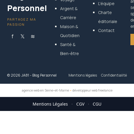
a
L'équipe
Personnel
s
Argent &
Charte
s
Carrière
PARTAGEZ MA
d
éditoriale
PASSION
Maison &
en
Contact
f
𝕏
≋
Quotidien
Santé &
Bien-être
© 2026 JA81 - Blog Personnel
Mentions légales
Confidentialité
agence web en Seine-et-Marne
•
développeur web freelance
Mentions Légales
·
CGV
·
CGU