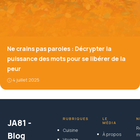
Ne crains pas paroles : Décrypter la
puissance des mots pour se libérer de la
peur
4 juillet 2025
RUBRIQUES
LE
N
JA81 -
MÉDIA
R
Cuisine
Blog
À propos
m
Voyage