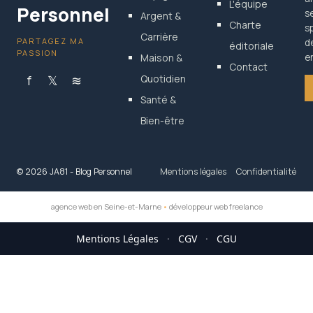
L'équipe
Personnel
s
Argent &
Charte
s
Carrière
PARTAGEZ MA
d
éditoriale
PASSION
Maison &
en
Contact
f
𝕏
≋
Quotidien
Santé &
Bien-être
© 2026 JA81 - Blog Personnel
Mentions légales
Confidentialité
agence web en Seine-et-Marne
•
développeur web freelance
Mentions Légales
·
CGV
·
CGU