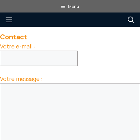
Aller
Menu
au
Menu
contenu
Contact
Votre e-mail :
Votre message :